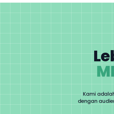
Le
M
Kami adalah
dengan audien