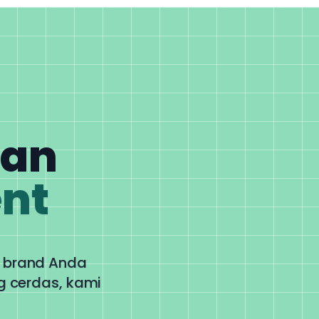
gan
nt
i brand Anda
g cerdas, kami