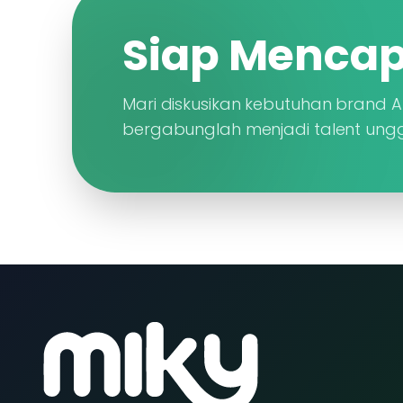
Siap Mencap
Mari diskusikan kebutuhan brand 
bergabunglah menjadi talent ungg