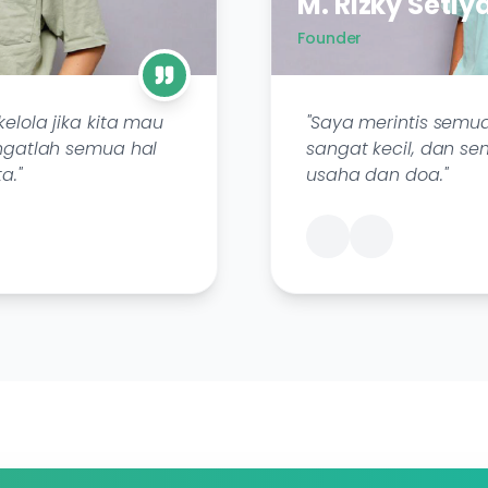
M. Rizky Setiy
Founder
elola jika kita mau
"Saya merintis semu
ngatlah semua hal
sangat kecil, dan s
a."
usaha dan doa."